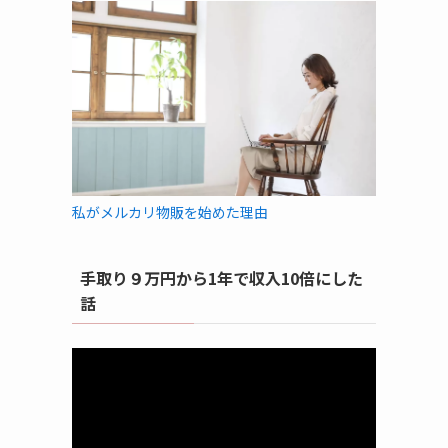
私がメルカリ物販を始めた理由
手取り９万円から1年で収入10倍にした
話
動
画
プ
レ
ー