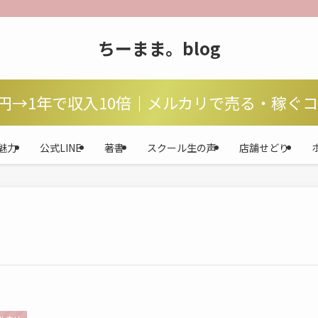
ちーまま。blog
万円→1年で収入10倍｜メルカリで売る・稼ぐ
魅力
公式LINE
著書
スクール生の声
店舗せどり