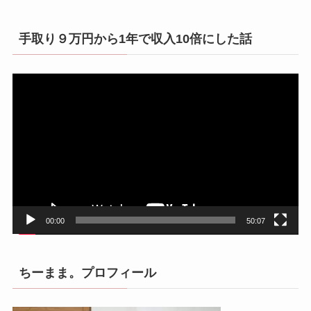
手取り９万円から1年で収入10倍にした話
動
画
プ
レ
ー
ヤ
ー
00:00
50:07
ちーまま。プロフィール