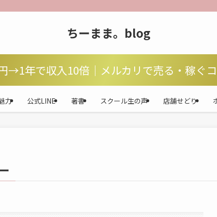
ちーまま。blog
万円→1年で収入10倍｜メルカリで売る・稼ぐ
魅力
公式LINE
著書
スクール生の声
店舗せどり
ー