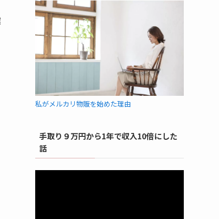
。
選
私がメルカリ物販を始めた理由
手取り９万円から1年で収入10倍にした
話
動
画
プ
レ
ー