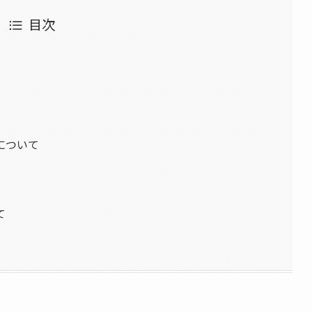
目次
について
て