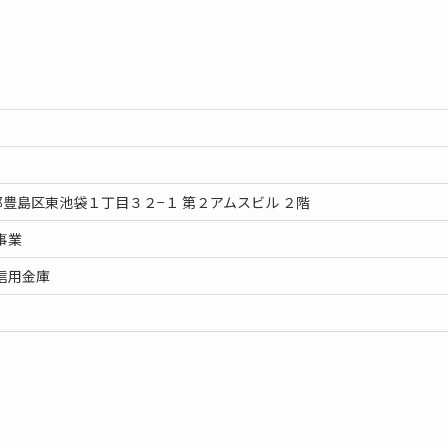
京都豊島区東池袋１丁目３２−１ 第２アムスビル ２階
事業
信用金庫