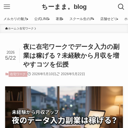
ちーまま。blog
メルカリの魅力
公式LINE
著書
スクール生の声
店舗せどり
ホ
ホーム
在宅ワーク
夜に在宅ワークでデータ入力の副
2026
業は稼げる？未経験から月収を増
5/22
やすコツを伝授
2026年5月10日
2026年5月22日
在宅ワーク