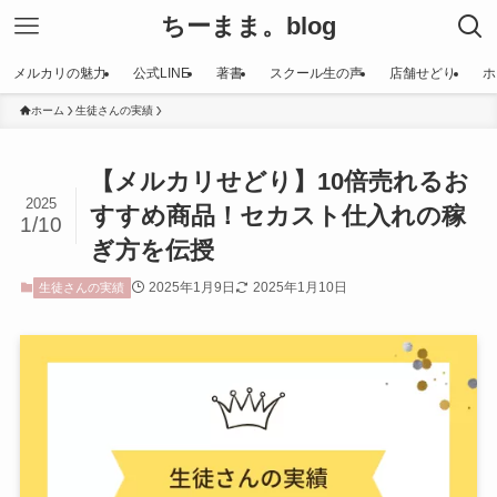
ちーまま。blog
メルカリの魅力
公式LINE
著書
スクール生の声
店舗せどり
ホ
ホーム
生徒さんの実績
【メルカリせどり】10倍売れるお
2025
すすめ商品！セカスト仕入れの稼
1/10
ぎ方を伝授
2025年1月9日
2025年1月10日
生徒さんの実績