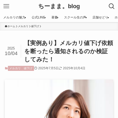
ちーまま。blog
メルカリの魅力
公式LINE
著書
スクール生の声
店舗せどり
ホ
ホーム
メルカリ
値下げ
【実例あり】メルカリ値下げ依頼
2025
を断ったら通知されるのか検証
10/04
してみた！
2025年7月5日
2025年10月4日
メルカリ
値下げ