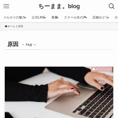
ちーまま。blog
メルカリの魅力
公式LINE
著書
スクール生の声
店舗せどり
ホ
ホーム
原因
原因
– tag –
オークション