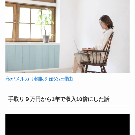
私がメルカリ物販を始めた理由
手取り９万円から1年で収入10倍にした話
動
画
プ