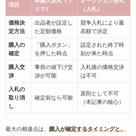
即購入形式（フ
オークション形式
項目
リマ）
（入札）
価格決
出品者が設定し
競争入札により最
定方法
た定額価格
高額で決定
購入の
「購入ボタン」
設定された終了時
確定
を押した時点
刻が来た時点
購入交
事前の値下げ交
入札後の価格交渉
渉
渉が可能
は不可
入札の
原則として不可
取り消
確定前なら可能
（本記事の核心）
し
最大の相違点は、
購入が確定するタイミングと、