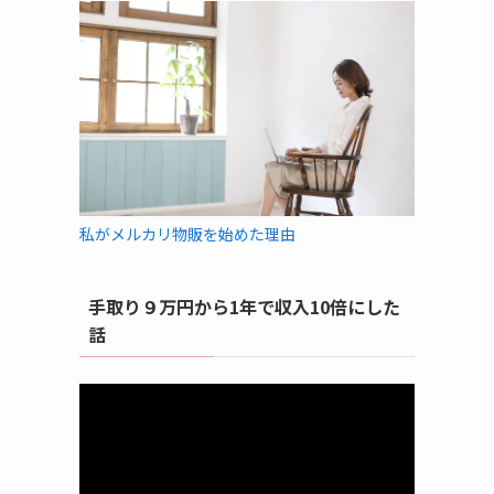
私がメルカリ物販を始めた理由
手取り９万円から1年で収入10倍にした
話
動
画
プ
レ
ー