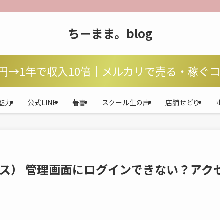
ちーまま。blog
万円→1年で収入10倍｜メルカリで売る・稼ぐ
魅力
公式LINE
著書
スクール生の声
店舗せどり
プス） 管理画面にログインできない？アク