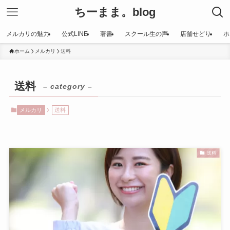
ちーまま。blog
メルカリの魅力
公式LINE
著書
スクール生の声
店舗せどり
ホ
ホーム
メルカリ
送料
送料
– category –
メルカリ
送料
送料