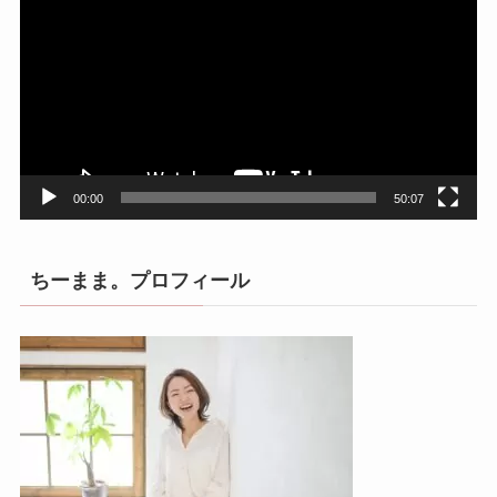
画
プ
レ
ー
ヤ
ー
00:00
50:07
ちーまま。プロフィール