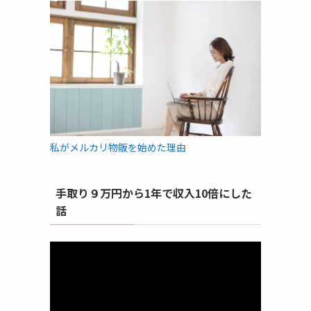
私がメルカリ物販を始めた理由
手取り９万円から1年で収入10倍にした
話
動
画
プ
レ
ー