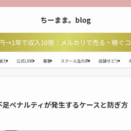
ちーまま。blog
万円→1年で収入10倍｜メルカリで売る・稼ぐ
魅力
公式LINE
著書
スクール生の声
店舗せどり
不足ペナルティが発生するケースと防ぎ方