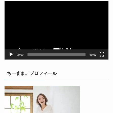
動
画
プ
レ
ー
ヤ
ー
00:00
50:07
ちーまま。プロフィール