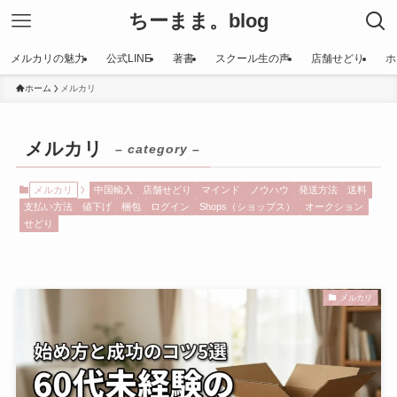
ちーまま。blog
メルカリの魅力
公式LINE
著書
スクール生の声
店舗せどり
ホ
ホーム
メルカリ
メルカリ
– category –
メルカリ
中国輸入
店舗せどり
マインド
ノウハウ
発送方法
送料
支払い方法
値下げ
梱包
ログイン
Shops（ショップス）
オークション
せどり
メルカリ