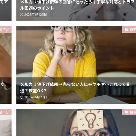
てア
メルカリ値下げ依頼の回答に迷ったら｜丁寧な対応とトラブ
ル回避のポイント
2025年6月25日
値下げ
値
ぐ
メルカリ値下げ依頼→売らない人にモヤモヤ…これって普
通？放置OK？
2025年6月23日
値下げ
値