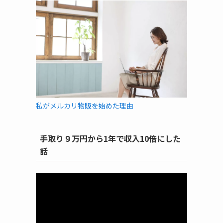
私がメルカリ物販を始めた理由
手取り９万円から1年で収入10倍にした
話
動
画
プ
レ
ー