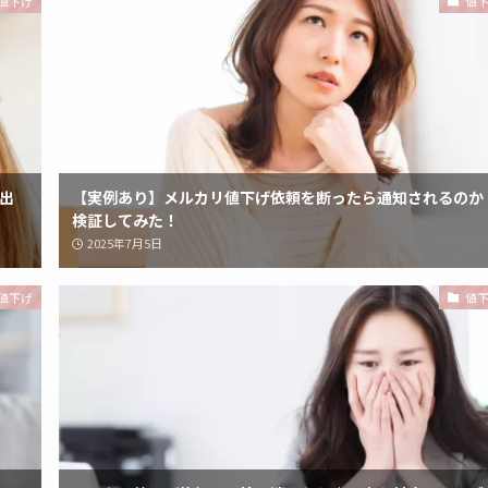
値下げ
値
出
【実例あり】メルカリ値下げ依頼を断ったら通知されるのか
検証してみた！
2025年7月5日
値下げ
値