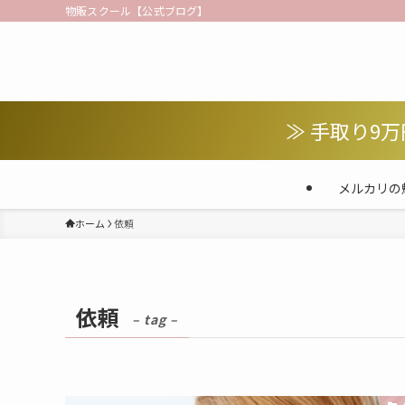
物販スクール【公式ブログ】
≫ 手取り9
メルカリの
ホーム
依頼
依頼
– tag –